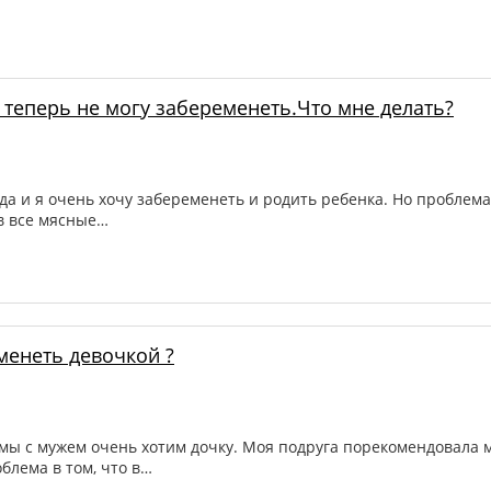
а теперь не могу забеременеть.Что мне делать?
ода и я очень хочу забеременеть и родить ребенка. Но проблема
в все мясные…
менеть девочкой ?
и мы с мужем очень хотим дочку. Моя подруга порекомендовала
блема в том, что в…