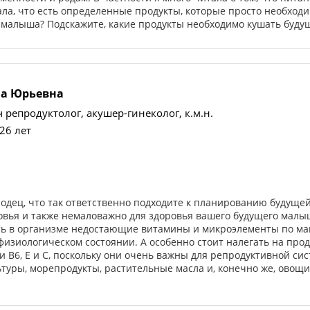
ла, что есть определенные продукты, которые просто необход
 малыша? Подскажите, какие продукты необходимо кушать буду
а Юрьевна
репродуктолог, акушер-гинеколог, к.м.н.
26 лет
лодец, что так ответственно подходите к планированию будущей
овья и также немаловажно для здоровья вашего будущего малыш
ить в организме недостающие витамины и микроэлементы по м
изиологическом состоянии. А особенно стоит налегать на прод
и В6, Е и С, поскольку они очень важны для репродуктивной с
ьтуры, морепродукты, растительные масла и, конечно же, овощи