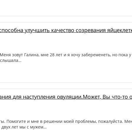
способна улучшить качество созревания яйцеклетк
ня зовут Галина, мне 28 лет и я хочу забеременеть, но пока у
я слышала…
ния для наступления овуляции.Может, Вы что-то о
ты. Помогите и мне в решении моей проблемы, пожалуйста. Мен
 двух лет мы с мужем…