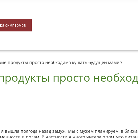
ка симптомов
кие продукты просто необходимо кушать будущей маме ?
 продукты просто необхо
т, я вышла полгода назад замуж. Мы с мужем планируем, в ближа
енности и родам. В частности я много читала о том, что пита